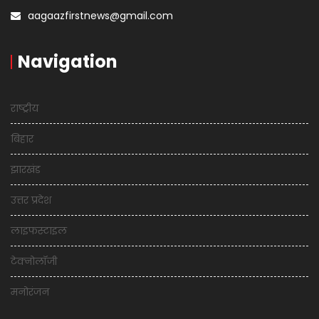
aagaazfirstnews@gmail.com
Navigation
राष्ट्रीय
बिहार
झारखंड
उत्तर प्रदेश
लाइफस्टाइल
टेक्नोलॉजी
मनोरंजन