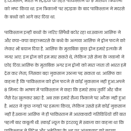
है.दरअसल, भारत ने स्ट्राइक के तहत पाकिस्तान के 9 आतंकी ठिकानों
को नष्ट किया था. इन ठिकानों पर स्ट्राइक के बाद पाकिस्तान ने मदरसे
के बच्चों को आगे कर दिया था.
पाकिस्तान इन्हीं बच्चों के जरिए सिंपैथी बटोर रहा था.ख्वाजा आसिफ ने
और क्या-क्या कहा?मदरसे के बच्चे के अलावा आसिफ ने ड्रोन फटने को
लेकर भी बयान दिया है. आसिफ के मुताबिक कुछ ड्रोन हमारे इलाके में
नजर आए. इन ड्रोन को हम मार सकते थे, लेकिन उसे सेना के जवानों ने
छोड़ दिया.आसिफ के मुताबिक अगर इन ड्रोनों को मारा जाता तो भारत हमें
ट्रेस कर लेता, जिसका बड़ा नुकसान उठाना पड़ सकता था. आसिफ का
कहना है कि पाकिस्तान को ड्रोन फटने से कोई नुकसान नहीं हुआ.अपने
8 मिनट के भाषण में पाकिस्तान ने कहा कि हमारे साथ तुर्की और चीन
जैसे देश खुलकर खड़ा है. अब तक हमारे सैन्य ठिकाने पर अटैक नहीं हुआ
है. भारत ने कुछ जगहों पर हमला किया, लेकिन उससे हमें कोई नुकसान
नहीं है.ख्वाजा आसिफ ने ही पाकिस्तान में आतंकवादी गतिविधियों की बात
पहली बार कबूली थी. स्काई न्यूज के इंटरव्यू में ख्वाजा का कहना था कि
पाकिस्तान ने ब्रिटेन और अमेरिका के शह पर आंतकवाद को बढ़ावा