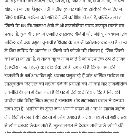
प्रदेश इसका एक सफल उदाहरण रहा है और अब बिहार में भी वही मॉडल
दोहराया जा रहा है।मुख्यमंत्री नीतीश कुमार धार्मिक सर्किटों के जरिए न
सिर्फ धार्मिक पर्यटन को गति देने की कोशिश हो रही है, बल्कि उन 17
जिलों के 118 विधानसभा क्षेत्रों में भी राजनीतिक पकड़ मजबूत करने का
प्रयास है. चुनावी साल में एनडीए खासकर बीजेपी और जेडीयू गठबंधन शिव
सर्किट को एक प्रमुख चुनावी हथियार के रूप में इस्तेमाल कर रहा है.राज्य
में शिव सर्किट के अंतर्गत 17 जिलों को जोड़ने की योजना है. जिन जिलों
को जोड़ा जा रहा है, वे यादव बहुल माने जाते हैं जो पारंपरिक रूप से राजद
(राष्ट्रीय जनता दल) का वोट बैंक रहे हैं. यह सही है कि भाजपा की
राजनीति में धर्म आधारित मुद्दे अक्सर प्रमुख रहे हैं और धार्मिक पर्यटन या
सांस्कृतिक विरासत को बढ़ावा देने के प्रयासों को भी कई बार राजनीतिक
रणनीति के रूप में देखा गया है।बिहार में ऐसे कई शिव मंदिर हैं जिसकी
प्राचीन और ऐतिहासिक महत्व है रामायण और महाभारत काल से इसका
संबंध रहा है. अररिया के सुंदर नाथ धाम में पांडव भी आए थे. सावन महीने
में मंदिरों में लाखों की संख्या में लोग उमड़ते हैं. गरीब नाथ में तो बड़ी संख्या
में लोग कावड़ लेकर जाते हैं. सुल्तानगंज से देवघर जाने वाले लोगों की