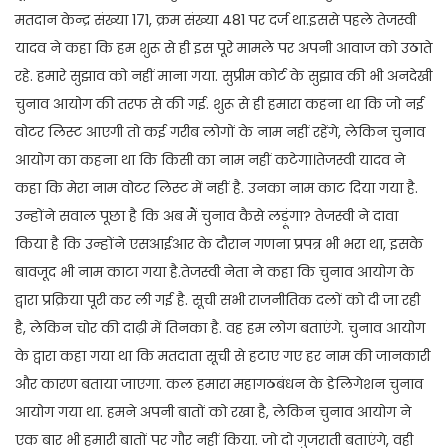
मतदान केन्द्र संख्या 171, क्रम संख्या 481 पर दर्ज था.इससे पहले तेजस्वी
यादव ने कहा कि हम शुरू से ही इस पूरे मामले पर अपनी आवाज को उठाते
रहे. हमारे सुझाव को नहीं माना गया. सुप्रीम कोर्ट के सुझाव की भी अनदेखी
चुनाव आयोग की तरफ से की गई. शुरू से ही हमारा कहना था कि जो नई
वोटर लिस्ट आएगी तो कई गरीब लोगों के नाम नहीं रहेंगे, लेकिन चुनाव
आयोग का कहना था कि किसी का नाम नहीं कटेगा।तेजस्वी यादव ने
कहा कि मेरा नाम वोटर लिस्ट में नहीं है. उनका नाम काट दिया गया है.
उन्होंने सवाल पूछा है कि अब मैं चुनाव कैसे लड़ूंगा? तेजस्वी ने दावा
किया है कि उन्होंने एसआईआर के दौरान गणना प्रपत्र भी भरा था, इसके
बावजूद भी नाम काटा गया है.तेजस्वी नेता ने कहा कि चुनाव आयोग के
द्वारा प्रक्रिया पूरी कर ली गई है. सूची सभी राजनीतिक दलों को दी जा रही
है, लेकिन चोर की दाढ़ी में तिनका है. वह हम लोग बताएंगे. चुनाव आयोग
के द्वारा कहा गया था कि मतदाता सूची से हटाए गए हर नाम की जानकारी
और कारण बताया जाएगा. कल हमारा महागठबंधन के डेलिगेशन चुनाव
आयोग गया था. हमने अपनी बातों को रखा है, लेकिन चुनाव आयोग ने
एक बार भी हमारी बातों पर गौर नहीं किया. जो दो गुजराती बताएंगे, वही