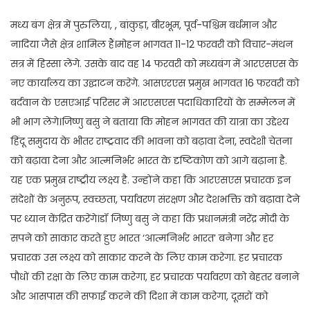
मध्य बंग क्षेत्र में पुरुलिया, , बांकुड़ा, बीरभूम, पूर्व-पश्चिम बर्धमान और
नादिया जैसे क्षेत्र शामिल हैं।मोहन भागवत 11-12 फरवरी को विचार-मंथन
सत्र में हिस्सा लेंगे. उसके बाद वह 14 फरवरी को मध्यबंग में आरएसएस के
नए कार्यालय का उद्घाटन करेंगे. आसएरएस प्रमुख भागवत 16 फरवरी को
बर्दवान के एसएआई परिसर में आरएसएस पदाधिकारियों के सम्मेलन में
भी भाग लेंगे।जिष्णु बसु ने बताया कि मोहन भागवत की यात्रा का उद्देश्य
हिंदू समुदाय के भीतर राष्ट्रवाद की भावना को बढ़ावा देना, स्वदेशी चेतना
को बढ़ावा देना और आत्मनिर्भर भारत के दृष्टिकोण को आगे बढ़ाना है.
यह एक प्रमुख राष्ट्रीय लक्ष्य है. उन्होंने कहा कि आरएसएस प्रचारक इन
संदेशों के अनुरूप, स्वच्छता, पर्यावरण संरक्षण और देशभक्ति को बढ़ावा देने
पर ध्यान केंद्रित करेंगे।डॉ जिष्णु बसु ने कहा कि प्रधानमंत्री नरेंद्र मोदी के
सपने को साकार करते हुए भारत ‘आत्मनिर्भर भारत’ बनेगा और हर
प्रचारक उस लक्ष्य को साकार करने के लिए काम करेगा. हर प्रचारक
पौधों की रक्षा के लिए काम करेगा, हर प्रचारक पर्यावरण को बेहतर बनाने
और आसपास की सफाई करने की दिशा में काम करेगा, दूसरों को