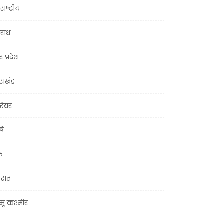
राष्ट्रीय
राध
र प्रदेश
तराखंड
ियर
षि
ल
जरात
मू कश्मीर