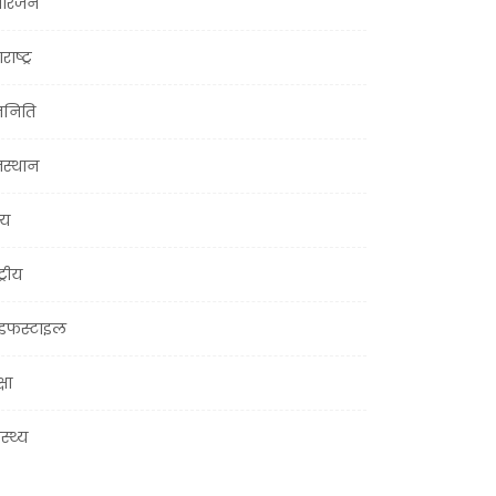
ोरंजन
राष्ट्र
जनिति
जस्थान
्य
ट्रीय
इफस्टाइल
्षा
ास्थ्य