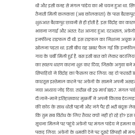
थी और इसी वजह से मंगल पांडेय का भी चयन हुआ था. सिपाही
तैनाती मिली कलकत्ता (अब कोलकाता) के पास बैरकपुर छ
शुरुआत बैरकपुर छावनी से ही होती है. इस विद्रोह का कारण
भावना जगाई और अंतत: देश आजाद हुआ. दरअसल, अंग्रेजों
इनफील्ड राइफल दी थी. इस राइफल का निशाना अचूक माना 
खोलना पड़ता था. इसी बीच यह खबर फैल गई कि इनफील्ड 
गाय के चर्बी मिली हुई है. बस इसी बात को लेकर बटालियन 
का स्वरूप धारण करना शुरू कर दिया, जिसके अगुवा बने 
सिपाहियों ने विद्रोह का फैसला कर लिया. वह दो फरवरी 1
कारतूस इस्तेमाल करने पर अंग्रेजों के सामने अपनी असह
नया अध्याय जोड़ दिया. तारीख थी 29 मार्च 1857. मंगल पा
दी.जाने-माने इतिहासकार मुखर्जी ने अपनी किताब डेटलाइन 1
की कोट के साथ धोती पहनी और नंगे पैर ही भरी बंदूक लेक
कि तुम सब विरोध के लिए तैयार क्यों नहीं हो रहे हो? इस 
सूचना मिलने पर पहुंचे अंग्रेजों पर मंगल पांडेय ने हमला
पकड़ लिया. अंग्रेजों के धमकी देने पर दूसरे सिपाही भी मं