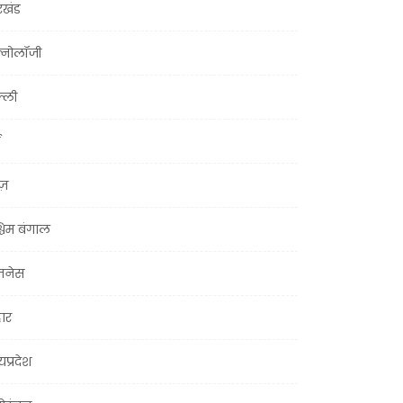
रखंड
क्नोलॉजी
्ली
ूज़
चिम बंगाल
ज़नेस
हार
यप्रदेश