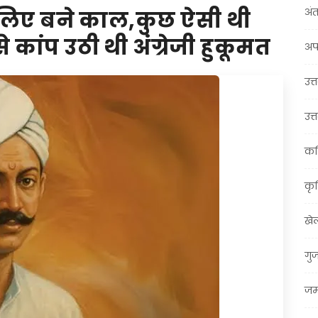
अंत
 के लिए बने काल,कुछ ऐसी थी
कांप उठी थी अंग्रेजी हुकूमत
अप
उत्त
उत्
कर
कृ
खे
गु
जम्