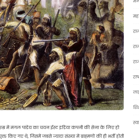
मन
महा
रा
रा
राज
राष्
ला
शिक
स्व
्र में मंगल पांडेय का चयन ईस्ट इंडिया कंपनी की सेना के लिए हो
 किए गए थे, जिसमें जबसे ज्यादा संख्या में ब्राह्मणों की ही भर्ती होती