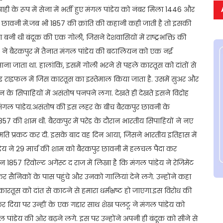
 के रूप में सेना में भर्ती हुए मंगल पांडेय को नंबर मिला 1446 और
ावनी में.जब भी 1857 की क्रांति की कहानी कही जाती है तो इसकी
 बनी थी बंदूक की एक गोली, जिसने देशवासियों में राष्ट्रभक्ति की
 ने बैरकपुर में तैनात मंगल पांडेय की बटालियन को एक नई
जाता था. हालांकि, इसमें गोली भरने से पहले कारतूस को दांतों से
राइफल में जिस कारतूस का इस्तेमाल किया जाता है. उसमें सुअर और
के सिपाहियों में असंतोष पनपने लगा. देखते ही देखते इसने विद्रोह
मंगल पांडेय.असंतोष की इस लहर के बीच बैरकपुर छावनी के
857 की शाम थी. बैरकपुर में परेड के दौरान भारतीय सिपाहियों ने नए
मति प्रकट कर दी. इसके बाद वह दिन आया, जिसने भारतीय इतिहास में
ंडेय ने 29 मार्च की शाम को बैरकपुर छावनी में हलचल पैदा कर
857 रिवोल्ट अगेंस्ट द राज में लिखा है कि मंगल पांडेय ने रेजिमेंट
र सैनिकों के पास पहुंचे और उनको गालियां देने लगे. उन्होंने कहा
कारतूस को दांत से काटने से हमारा धर्मभ्रष्ट हो जाएगा.इस विरोध की
 कर दिया पर उन्हीं के एक गद्दार साथ शेख पलटू ने मंगल पांडेय को
गल पांडेय की ओर बढ़ने लगे. इस पर उन्होंने अपनी ही बंदूक को सीने से