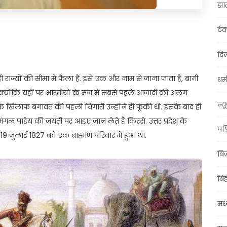
झा
टे
t
ail
Share
दिल
ाज्यों की सीमा में फैला है. इसे एक और नाम से जाना जाता है, बागी
धर्म
योंकि यहीं पर भारतीयों के मन में सबसे पहले आजादी की अलग
न्य
 के खिलाफ बगावत की पहली चिंगारी उन्होंने ही फूंकी थी. इसके बाद ही
ंगल पांडेय की जयंती पर आइए जान लेते हैं किस्से. उत्तर प्रदेश के
पश्
 19 जुलाई 1827 को एक ब्राह्मण परिवार में हुआ था.
बि
बि
मध्