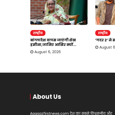
राष्ट्रीय
राष्ट्रीय
दोहरा रहे
बांग्लादेश वापस जाएंगी शेख
‘गदर 2’ ने 
.
हसीना,जानिए आखिर क्यों...
August 6
August 6, 2026
About Us
Aagaazfirstnews.com देश का सबसे विश्वसनीय और