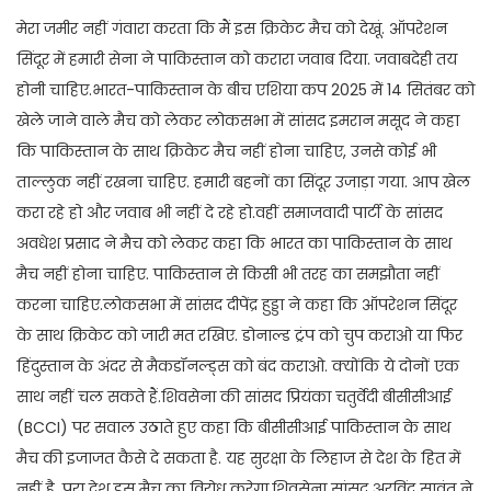
मेरा जमीर नहीं गंवारा करता कि मैं इस क्रिकेट मैच को देखूं. ऑपरेशन
सिंदूर में हमारी सेना ने पाकिस्तान को करारा जवाब दिया. जवाबदेही तय
होनी चाहिए.भारत-पाकिस्तान के बीच एशिया कप 2025 में 14 सितंबर को
खेले जाने वाले मैच को लेकर लोकसभा में सांसद इमरान मसूद ने कहा
कि पाकिस्तान के साथ क्रिकेट मैच नहीं होना चाहिए, उनसे कोई भी
ताल्लुक नहीं रखना चाहिए. हमारी बहनों का सिंदूर उजाड़ा गया. आप खेल
करा रहे हो और जवाब भी नहीं दे रहे हो.वहीं समाजवादी पार्टी के सांसद
अवधेश प्रसाद ने मैच को लेकर कहा कि भारत का पाकिस्तान के साथ
मैच नहीं होना चाहिए. पाकिस्तान से किसी भी तरह का समझौता नहीं
करना चाहिए.लोकसभा में सांसद दीपेंद्र हुड्डा ने कहा कि ऑपरेशन सिंदूर
के साथ क्रिकेट को जारी मत रखिए. डोनाल्ड ट्रंप को चुप कराओ या फिर
हिंदुस्तान के अंदर से मैकडॉनल्ड्स को बंद कराओ. क्योंकि ये दोनों एक
साथ नहीं चल सकते हैं.शिवसेना की सांसद प्रियंका चतुर्वेदी बीसीसीआई
(BCCI) पर सवाल उठाते हुए कहा कि बीसीसीआई पाकिस्तान के साथ
मैच की इजाजत कैसे दे सकता है. यह सुरक्षा के लिहाज से देश के हित में
नहीं है. पूरा देश इस मैच का विरोध करेगा.शिवसेना सांसद अरविंद सावंत ने