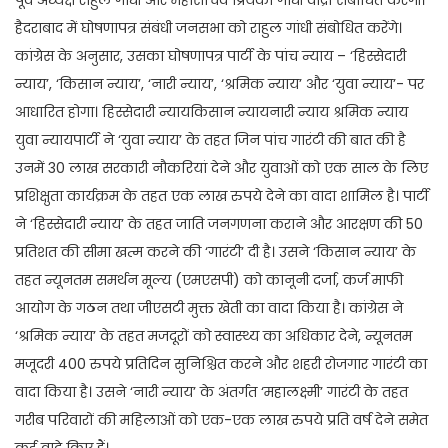
पूर्व अध्यक्ष राहुल गांधी और महासचिव प्रियंका गांधी वाद्रा संबोधित करेंगी।
हैदराबाद में घोषणापत्र संबंधी जनसभा को राहुल गांधी संबोधित करेंगे।
कांग्रेस के अनुसार, उसका घोषणापत्र पार्टी के पांच न्याय – ‘हिस्सेदारी
न्याय’, ‘किसान न्याय’, ‘नारी न्याय’, ‘श्रमिक न्याय’ और ‘युवा न्याय’- पर
आधारित होगा। हिस्सेदारी न्यायकिसान न्यायनारी न्याय श्रमिक न्याय
युवा न्यायपार्टी ने ‘युवा न्याय’ के तहत जिन पांच गारंटी की बात की है
उनमें 30 लाख सरकारी नौकरियां देने और युवाओं को एक साल के लिए
प्रशिक्षुता कार्यक्रम के तहत एक लाख रुपये देने का वादा शामिल है। पार्टी
ने ‘हिस्सेदारी न्याय’ के तहत जाति जनगणना कराने और आरक्षण की 50
प्रतिशत की सीमा खत्म करने की ‘गारंटी’ दी है। उसने ‘किसान न्याय’ के
तहत न्यूनतम समर्थन मूल्य (एमएसपी) को कानूनी दर्जा, कर्ज माफी
आयोग के गठन तथा जीएसटी मुक्त खेती का वादा किया है। कांग्रेस ने
‘श्रमिक न्याय’ के तहत मजदूरों को स्वास्थ्य का अधिकार देने, न्यूनतम
मजूदरी 400 रुपये प्रतिदिन सुनिश्चित करने और शहरी रोजगार गारंटी का
वादा किया है। उसने ‘नारी न्याय’ के अंतर्गत ‘महालक्ष्मी’ गारंटी के तहत
गरीब परिवारों की महिलाओं को एक-एक लाख रुपये प्रति वर्ष देने समेत