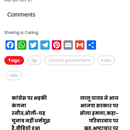
कई वादे किए हैं।
Comments
Sharing Is Caring:
Facebook
WhatsApp
Twitter
Telegram
Pinterest
Email
Gmail
Share
Tags:
Bjp
Central government
India
Nda
कांग्रेस पर भड़की
लालू यादव ने आज
कंगना
भाजपा सरकार पर
रनौत,बोली-यह
बोला हमला,कहा-
चुनाव नहीं धर्मयुद्ध
परिवारवाद पर
है,वीडियो हुआ
झूठ,भ्रष्टाचार पर