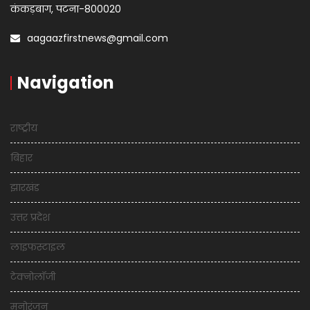
कंकड़बाग, पटना-800020
aagaazfirstnews@gmail.com
Navigation
राष्ट्रीय
बिहार
झारखंड
उत्तर प्रदेश
लाइफस्टाइल
टेक्नोलॉजी
मनोरंजन