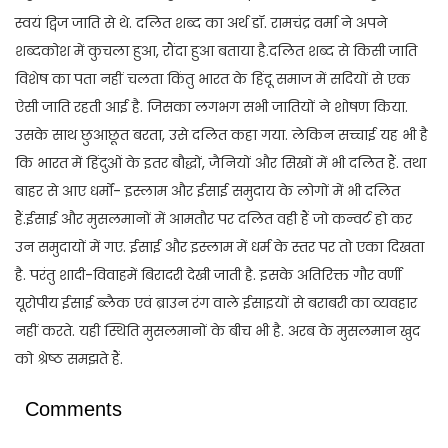
स्वयं द्विज जाति से थे. दलित शब्द का अर्थ डॉ. रामचंद्र वर्मा ने अपने
शब्दकोश में कुचला हुआ, रौंदा हुआ बताया है.दलित शब्द से किसी जाति
विशेष का पता नहीं चलता किंतु भारत के हिंदू समाज में सदियों से एक
ऐसी जाति रहती आई है. जिसका लगभग सभी जातियों ने शोषण किया.
उसके साथ छुआछूत बरता, उसे दलित कहा गया. लेकिन सच्चाई यह भी है
कि भारत में हिंदुओं के इतर बौद्धों, जैनियों और सिखों में भी दलित हैं. तथा
बाहर से आए धर्मों- इस्लाम और ईसाई समुदाय के लोगों में भी दलित
हैं.ईसाई और मुसलमानों में आमतौर पर दलित वही हैं जो कन्वर्ट हो कर
उन समुदायों में गए. ईसाई और इस्लाम में धर्म के स्तर पर तो एका दिखता
है. परंतु शादी-विवाहमें बिरादरी देखी जाती है. इसके अतिरिक्त गौर वर्णी
यूरोपीय ईसाई ब्लैक एवं ब्राउन रंग वाले ईसाइयों से बराबरी का व्यवहार
नहीं करते. यही स्थिति मुसलमानों के बीच भी है. अरब के मुसलमान खुद
को श्रेष्ठ समझते हैं.
Comments