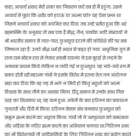
कहा, आचार्य शंकर मेरी शंका का निवारण करें तब ही मैं हटूंगा. उसने
आचार्य से पूछा कि शरीर को हटाऊं या आत्मा को? यह ऐसा प्रश्न था
जिसने आचार्य शंकर को अचंभित कर दिया. तब उन्हें प्रतीत हुआ कि अहं
ब्रह्मास्मि! के अनुसार तो सब एक हैं.बौद्ध, जैन, चार्वाक आदि संप्रदायों ने
भी भारतीय समाज से जात-पात, छुआछूत हटाने की कोशिशें कीं पर सब
निष्फल रहा है. उलटे बौद्ध धर्म ही भारत से बाहर हो गया. आधुनिक युग में
राजा राम मोहन राय से लेकर स्वामी दयानंद ने इस बुराई से लड़ने के
अनथक प्रयास किये लेकिन न जाति गई न छुआछूत. वह नये-नये रूप में
प्रकट होती रही.महात्मा गांधी ने इसके विरोध में इतना तेज जन आंदोलन
खड़ा कर दिया कि वह जड़ से भले न मिटी हो किंतु अछूतों को आत्म
विश्वास के साथ जीने का अवसर मिला. हिंदू समाज में उनके साथ जिस
तरह का तिरस्कार था, वह कम हुआ. अंग्रेजी के बाद हरिजन का प्रकाशन
गुजराती और हिंदी में किया. हरिजन सेवक संघ बनाकर छुआछूत को
समूल ख़त्म करने का आह्वान किया. गांधी जी ने अस्पृश्यता को समरसता
और अहिंसा के ज़रिए ख़त्म करने का अभियान चलाया था.गिरिजन शब्द
का भी विरोधगांधी जी आदिवासियों के लिए गिरिजन शब्द का प्रयोग करते