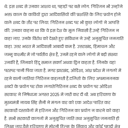
थे. इस शब्द से उनका आशय था, पहाड़ों पर बसे लोग. गिरिजन भी उन्होंने
भक्त काल के कवियों द्वारा आदिवासियों की प्रशस्ति के लिए प्रयोग होने
वाले शब्द के तौर पर लिया. गिरिजन शब्द पर भी कुछ लोगों ने आपत्ति
की. उनका कहना था कि वे इस देश के मूल निवासी हैं.उन्हें गिरिजन न
कहा जाए. उनके विरोध को देखते हुए संविधान ने उन्हें अनुसूचित जनजाति
कहा. उत्तर भारत में आदिवासी आबादी कम है. उत्तराखंड, हिमाचल और
जम्मू कश्मीर में जो पर्वतीय क्षेत्र हैं, उनमें रहने वाले लोगों में बड़ी संख्या
उनकी है, जिनको हिंदू समाज सवर्ण अथवा द्विज कहता है. जिनके यहां
परस्पर पानी पिया जाता है. मगर झारखंड, ओडिशा, आंध्र प्रदेश में जंगलों में
रहने वाली जातियां गिरिजन कहलाती हैं.दलितों के लिए अपमानजनक
शब्दों के प्रयोग पर रोक लगातेगिरिजन शब्द के प्रयोग पर ओडिशा
सरकार ने निषेधाज्ञा अगस्त 2025 में जारी कर दी थी. अब हरियाणा के
मुख्यमंत्री नायब सिंह सैनी ने मंगल वार को एक आदेश पारित कर
सरकारी दस्तावेजों में हरिजन और गिरिजन का प्रयोग न करने को कहा
है. सभी सरकारी कागजों में अनुसूचित जाति तथा अनुसूचित जनजाति ही
लिखा जाए.वैसे हरियाणा में मोरनी हिल्स के सिवाय और कोई पहाड़ी क्षेत्र