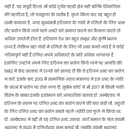
नहीं है. यह मयूरी हिल्स भी कोई दुर्गम पहाड़ी क्षेत्र नहीं बल्कि शिवालिक
की पहाड़ियां हैं, जो पंचकूला के क़रीब है. कुल मिला कर यह बहुत ही
रस्मी कवायद है. अगर मुख्यमंत्री हरियाणा के गांवों में दलितों के लिए आम
तौर प्रयोग किये जाने वाले शब्दों को समाप्त करने का फ़ैसला करते तो
अधिक उपयोगी होता है. हरियाणा देश का बहुत समृद्ध और कृषि प्रधान
राज्य है लेकिन वहां गांवों में दलितों के लिए जो शब्द बनते जाते हैं वे कोई
गरिमापूर्ण नहीं हैं.दलित अपने अधिकारों के प्रति अधिक जागरूक हैं.
इसलिए उन्होंने अपने लिए हरिजन का प्रयोग किये जाने पर आपत्ति की.
1982 में केंद्र सरकार ने राज्यों को सलाह दी कि वे हरिजन शब्द का प्रयोग
न करें. इसके बाद 2013 में सामाजिक न्याय मंत्रालय ने इस शब्द के जाति
के संदर्भ में प्रयोग पर रोक लगा दी. सुप्रीम कोर्ट ने भी 2017 में किसी जाति
विशेष के बाबत इसके इस्तेमाल को आपराधिक बताया.डॉ. अम्बेडकर ने
हरिजन के स्थान पर दलित शब्द का प्रयोग करने की बात कही थी. अछूतों
के लिए दलित शब्द का प्रयोग सबसे पहले ज्योति राव फुले ने किया था.
डॉ. अम्बेडकर ने वहीं से यह दलित शब्द उठाया. आर्य समाज के नेता स्वामी
श्रद्धानंद ने 1920 में दलितोद्धार सभा बनाई थी. जबकि स्वामी श्रद्धानंद