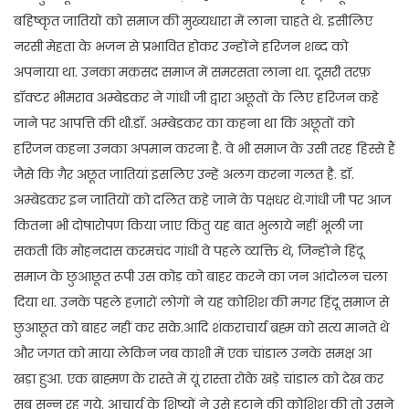
बहिष्कृत जातियों को समाज की मुख्यधारा में लाना चाहते थे. इसीलिए
नरसी मेहता के भजन से प्रभावित होकर उन्होंने हरिजन शब्द को
अपनाया था. उनका मक़सद समाज में समरसता लाना था. दूसरी तरफ़
डॉक्टर भीमराव अम्बेडकर ने गांधी जी द्वारा अछूतों के लिए हरिजन कहे
जाने पर आपत्ति की थी.डॉ. अम्बेडकर का कहना था कि अछूतों को
हरिजन कहना उनका अपमान करना है. वे भी समाज के उसी तरह हिस्से हैं
जैसे कि ग़ैर अछूत जातियां इसलिए उन्हें अलग करना गलत है. डॉ.
अम्बेडकर इन जातियों को दलित कहे जाने के पक्षधर थे.गांधी जी पर आज
कितना भी दोषारोपण किया जाए किंतु यह बात भुलाये नहीं भूली जा
सकती कि मोहनदास करमचंद गांधी वे पहले व्यक्ति थे, जिन्होंने हिंदू
समाज के छुआछूत रूपी उस कोड़ को बाहर करने का जन आंदोलन चला
दिया था. उनके पहले हज़ारों लोगों ने यह कोशिश की मगर हिंदू समाज से
छुआछूत को बाहर नहीं कर सके.आदि शंकराचार्य ब्रह्म को सत्य मानते थे
और जगत को माया लेकिन जब काशी में एक चांडाल उनके समक्ष आ
खड़ा हुआ. एक ब्राह्मण के रास्ते में यूं रास्ता रोके खड़े चांडाल को देख कर
सब सन्न रह गये. आचार्य के शिष्यों ने उसे हटाने की कोशिश की तो उसने