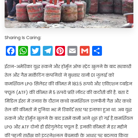
Sharing Is Caring:
Facebook
WhatsApp
Twitter
Telegram
Pinterest
Email
Gmail
Share
ईरान-अमेरिका युद्ध रूकने और होर्मुज ऑफ स्ट्रेट खुलने के बाद सरकारी
तेल और गैस मार्केटिंग कंपनियों ने बुधवार यानी 01 जुलाई को
कमर्शियल LPG सिलेंडर की कीमत में 183.5 रुपये और एविएशन टर्बाइन
फ्यूल (ATF) की कीमत में 5 रुपये प्रति लीटर की कटौती की है. बता दें
मिडिल ईस्ट में तनाव के दौरान कच्चे कमर्शियल एलपीजी गैस और कच्चे
तेल की कीमतों में दुनिया भर में रिकॉर्ड स्तर पर इजाफा हुआ था. अब युद्ध
रुकने और होर्मुज खुलने के बाद इसमें कमी आने शुरू हो गई है.कमर्शियल
LPG और ATF दोनों ही डीरेगुलेटेड फ्यूल हैं. इनकी कीमतों में हर महीने
की पहली तारीख को इंटरनेशनल बेंचमार्क के आधार पर बदलाव किया