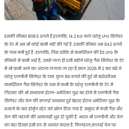
इसकी कीमत 808.5 रुपये है.हालांकि, 14.2 KG वाले घरेलू LPG सिलेंडर
के रेट में अब भी कोई कमी नहीं की गई है. इसकी कीमत अब 942 रुपये
के पास बनी हुई है. हालांकि, जिस तरीके से कमर्शियल फ्री ट्रेड LPG के
कीमतों में कमी आई है, उससे जल्द ही इसी महीने घरेलू गैस सिलेंडर के रेट
में भी कमी आने का अंदाजा लगाया जा रहा है.साल 2026 में 2 बार बढ़े थे
घरेलू एलपीजी सिलेंडर के दाम. कुल 89 रुपये की हुई थी बढ़ोतरीअब
कमर्शियल गैस सिलेंडर के दाम में कमी के घरेलू एलपीजी के रेट में
गिरावट की भी संभावना ईरान-अमेरिका युद्ध बंद होने से एलपीजी गैस
सिलेंडर और तेल की सप्लाई व्यवस्था हुई बेहतर ईरान अमेरिका युद्ध के
रुकने के बाद होर्मुज स्ट्रेट को खोल दिया गया है. समुंदर में फंसी गैस और
तेल की जहाजों की आवाजाही शुरू हो चुकी है. भारत भी एलपीजी और तेल
का बड़ा हिस्सा इसी रूट से आयात करता है. फिलहाल,सप्लाई चेन पर