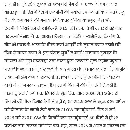
साथ ही होर्मुज स्ट्रेट खुलने से गल्फ सिटीज से भी एलपीजी का आयात
बेहतर हुआ है. ऐसे में देश में एलपीजी की पर्याप्त उपलब्धता के चलते घरेलू
गैस के दाम बढ़ने की बजाय घटेंगे.कतर दुनिया के प्रमुख गैस और
एलपीजी निर्यातकों में शामिल है. भारत की तरफ से भी कतर से बड़े स्तर
पर ऊर्जा संसाधनों का आयात किया जाता है.ईरान-अमेरिका के जंग के
बीच भी कतर ने भारत के लिए ऊर्जा आपूर्ति को सुचारू बनाए रखने की
दिशा में कदम उठाए थे. इस दौरान सुरक्षित मार्ग अपनाकर गुजरात के
कांडला और मुंद्रा बंदरगाहों तक कतर द्वारा एलपीजी युक्त जहाज पहुंचाए
गए. लेकिन अब होर्मुज खुलने के बाद भारत की आयात लागत और आपूर्ति
संबंधी जोखिम कम हो सकते हैं. इसका असर घरेलू एलपीजी सिलेंडर के
दामों में भी नजर आ सकता है.भारत में बिजली की मांग तेजी से बढ़ी है.
डाउन टू अर्थ में छपे एक रिपोर्ट के मुताबिक साल 2026 में, 1 अप्रैल से
बिजली की पीक डिमांड तेजी से बढ़ी है, यह 214.9 GW से बढ़कर 25 अप्रैल
को दो साल के सबसे ऊंचे स्तर 257.1 GW पर पहुंच गई. फिर 21 मई,
2026 को 270.8 GW के रिकॉर्ड स्तर पर पहुंच गई. 50 दिनों में ही 26
प्रतिशत तक बिजली की मांग बढ़ी. वहीं, साल 2025 में भारत में बिजली की