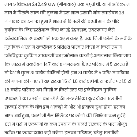
मांग अधिकतम 242.49 GW (गीगावाट) तक पहुंची थी. यानी अधिकतम
मांग में पिछले साल की तुलना में इस साल इसकी मांग तकरीबन 28
गीगावाट का इजाफा हुआ है.भारत में बिजली की बढ़ती मांग के पीछे
कुकिंग के लिए इस्तेमाल किए जा रहे इंडक्सन, एयरफ्रायर जैसे
इलेक्ट्रानिक उपकरणों भी एक अहम वजह है. एक निजी एजेंसी के सर्वे के
मुताबिक भारत में तकरीबन 5 प्रतिशत परिवार किसी न किसी रूप में
इलेक्ट्रिक कुकिंग उपकरणों का इस्तेमाल करती है.अगर मान लिया जाए
कि भारत में तकरीबन 147 करोड़ जनसंख्या है. हर परिवार में 5 सदस्य हैं
तो देश में कुल 31 करोड़ फैमिली होगी. इन 31 करोड़ में 5 प्रतिशत परिवार
की गणना की जाए तो यह संख्या 1.5 से 1.6 करोड़ होगी. साफतौर पर 1.5 से
1.6 करोड़ परिवार अब किसी न किसी स्तर पर इलेक्ट्रिक कुकिंग
उपकरणों का उपयोग कर रहे हैं.ईरान-अमेरिका युद्ध दौरान एलपीजी
सप्लाई संकट के बीच इन आंकड़ों में और भी इजाफा हुआ होगा. इसका
साफ अर्थ हुआ, एलपीजी गैस सिलेंडर पर लोगों की निर्भरता कम हुई है.
ऐसे में घरों में एलपीजी के कम उपयोग के चलते सरकार के पास मौजूद
स्टॉक पर ज्यादा दबाव नहीं बनेगा. इसका परिणाम, घरेलू एलपीजी