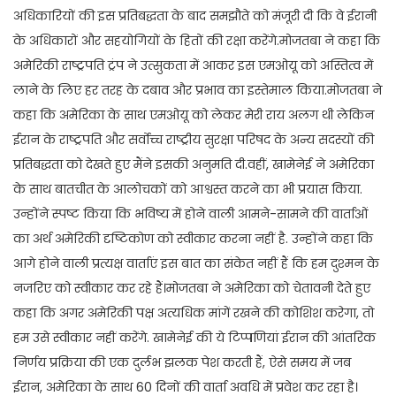
अधिकारियों की इस प्रतिबद्धता के बाद समझौते को मंजूरी दी कि वे ईरानी
के अधिकारों और सहयोगियों के हितों की रक्षा करेंगे.मोजतबा ने कहा कि
अमेरिकी राष्ट्रपति ट्रंप ने उत्सुकता में आकर इस एमओयू को अस्तित्व में
लाने के लिए हर तरह के दबाव और प्रभाव का इस्तेमाल किया.मोजतबा ने
कहा कि अमेरिका के साथ एमओयू को लेकर मेरी राय अलग थी लेकिन
ईरान के राष्ट्रपति और सर्वोच्च राष्ट्रीय सुरक्षा परिषद के अन्य सदस्यों की
प्रतिबद्धता को देखते हुए मैंने इसकी अनुमति दी.वहीं, खामेनेई ने अमेरिका
के साथ बातचीत के आलोचकों को आश्वस्त करने का भी प्रयास किया.
उन्होंने स्पष्ट किया कि भविष्य में होने वाली आमने-सामने की वार्ताओं
का अर्थ अमेरिकी दृष्टिकोण को स्वीकार करना नहीं है. उन्होंने कहा कि
आगे होने वाली प्रत्यक्ष वार्ताएं इस बात का संकेत नहीं हैं कि हम दुश्मन के
नजरिए को स्वीकार कर रहे हैं।मोजतबा ने अमेरिका को चेतावनी देते हुए
कहा कि अगर अमेरिकी पक्ष अत्यधिक मांगें रखने की कोशिश करेगा, तो
हम उसे स्वीकार नहीं करेंगे. खामेनेई की ये टिप्पणियां ईरान की आंतरिक
निर्णय प्रक्रिया की एक दुर्लभ झलक पेश करती हैं, ऐसे समय में जब
ईरान, अमेरिका के साथ 60 दिनों की वार्ता अवधि में प्रवेश कर रहा है।