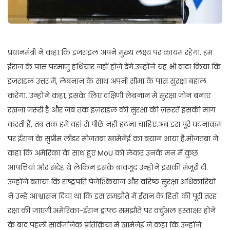
प्रधानमंत्री ने कहा कि इजराइल अपने मुख्य लक्ष्य पर कायम रहेगा. हम
ईरान के पास परमाणु हथियार नहीं होने देंगे.उन्होंने यह भी वादा किया कि
इज़राइल उत्तर में, लेबनान के साथ अपनी सीमा के पास सुरक्षा बहाल
करेगा. उन्होंने कहा, इसके लिए दक्षिणी लेबनान में सुरक्षा ज़ोन बनाए
रखना ज़रूरी है और जब तक इज़राइल की सुरक्षा की ज़रूरतें इसकी मांग
करती हैं, तब तक हमें वहां से पीछे नहीं हटना चाहिए.अब इस पूरे घटनाक्रम
पर ईरान के सुप्रीम लीडर मोजतबा खामेनेई का बयान आया है.मोजतबा ने
कहा कि अमेरिका के साथ हुए MoU को लेकर उनके मन में कुछ
आपत्तियां और संदेह थे लेकिन इसके बावजूद उन्होंने इसकी मंजूरी दी.
उन्होंने बताया कि राष्ट्रपति पेजेश्कियान और वरिष्ठ सुरक्षा अधिकारियों
ने उन्हें आश्वासन दिया था कि इस समझौते में ईरान के हितों की पूरी तरह
रक्षा की जाएगी.अमेरिका-ईरान ड्राफ्ट समझौते पर वर्चुअल हस्ताक्षर होने
के बाद पहली सार्वजनिक प्रतिक्रिया में खामेनेई ने कहा कि उन्होंने