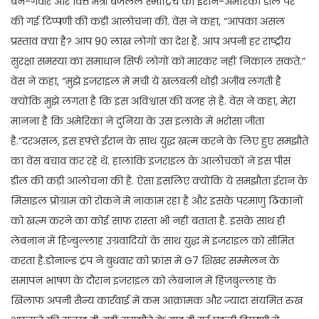
बेन-गवीर और वित्त मंत्री बेजलेल स्मोट्रिच की ईरान-अमेरिका डील पर
की गई टिप्पणी की कड़ी आलोचना की. वेंस ने कहा, “आपका असल
प्रस्ताव क्या है? आप 90 लाख लोगों का देश हैं. आप अपनी हर राष्ट्रीय
सुरक्षा समस्या का समाधान सिर्फ लोगों को मारकर नहीं निकाल सकते.”
वेंस ने कहा, “मुझे इजराइल में मची ये खलबली थोड़ी अजीब लगती है
क्योंकि मुझे लगता है कि इस अविश्वास की वजह से है. वेंस ने कहा, मेरा
मानना है कि अमेरिका ने दुनिया के उस इलाके में भरोसा जीता
है.”दरअसल, इस हफ्ते ईरान के साथ युद्ध खत्म करने के लिए हुए समझौते
का वेंस बचाव कर रहे थे. हालांकि इजराइल के आलोचकों ने इस पीस
डील की कड़ी आलोचना की है. ऐसा इसलिए क्योंकि ये समझौता ईरान के
मिसाइल प्रोग्राम को रोकने में नाकाम रहा है और इसके परमाणु ठिकानों
को खत्म करने का कोई साफ रास्ता भी नहीं बताता है. इसके साथ ही
लेबनान में हिज्बुल्लाह उग्रवादियों के साथ युद्ध में इजराइल को सीमित
करता है.डोनाल्ड ट्रंप ने बुधवार को फ्रांस में G7 शिखर सम्मेलन के
समापन भाषण के दौरान इजराइल को लेबनान में हिजबुल्लाह के
खिलाफ अपनी सैन्य कार्रवाई में कम आक्रामक और ज्यादा संयमित रुख