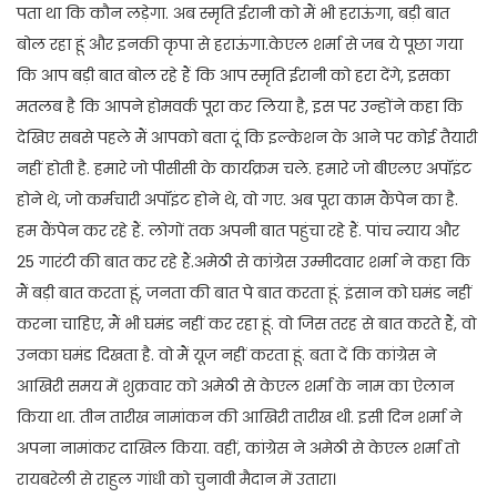
पता था कि कौन लड़ेगा. अब स्मृति ईरानी को मैं भी हराऊंगा, बड़ी बात
बोल रहा हूं और इनकी कृपा से हराऊंगा.केएल शर्मा से जब ये पूछा गया
कि आप बड़ी बात बोल रहे हैं कि आप स्मृति ईरानी को हरा देंगे, इसका
मतलब है कि आपने होमवर्क पूरा कर लिया है, इस पर उन्होंने कहा कि
देखिए सबसे पहले मैं आपको बता दूं कि इल्केशन के आने पर कोई तैयारी
नहीं होती है. हमारे जो पीसीसी के कार्यक्रम चले. हमारे जो बीएलए अपॉइंट
होने थे, जो कर्मचारी अपॉइंट होने थे, वो गए. अब पूरा काम कैंपेन का है.
हम कैंपेन कर रहे हैं. लोगों तक अपनी बात पहुंचा रहे हैं. पांच न्याय और
25 गारंटी की बात कर रहे हैं.अमेठी से कांग्रेस उम्मीदवार शर्मा ने कहा कि
मैं बड़ी बात करता हूं, जनता की बात पे बात करता हूं. इंसान को घमंड नहीं
करना चाहिए, मैं भी घमंड नहीं कर रहा हूं. वो जिस तरह से बात करते हैं, वो
उनका घमंड दिखता है. वो मैं यूज नहीं करता हूं. बता दें कि कांग्रेस ने
आखिरी समय में शुक्रवार को अमेठी से केएल शर्मा के नाम का ऐलान
किया था. तीन तारीख नामांकन की आखिरी तारीख थी. इसी दिन शर्मा ने
अपना नामांकर दाखिल किया. वहीं, कांग्रेस ने अमेठी से केएल शर्मा तो
रायबरेली से राहुल गांधी को चुनावी मैदान में उतारा।