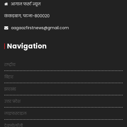
आगाज़ फर्स्ट न्यूज़
कंकड़बाग, पटना-800020
aagaazfirstnews@gmail.com
Navigation
राष्ट्रीय
बिहार
झारखंड
उत्तर प्रदेश
लाइफस्टाइल
टेक्नोलॉजी