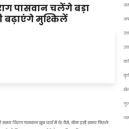
अंत
राग पासवान चलेंगे बड़ा
बढ़ाएंगे मुश्किलें
अप
उत्त
उत्
कर
कृ
खे
t
ail
Share
गु
जम्
मय चिराग पासवान खूब चर्चा में थे। वैसे, ठीक इसी समय पिछले