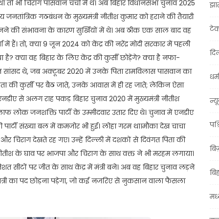
था तो भी चिराग पासवान चर्चा में थे। अब बिहार विधानसभा चुनाव 2025
झा
्ट्रीय जनतांत्रिक गठबंधन के मुख्यमंत्री नीतीश कुमार को हराने की तैयारी
टे
री बनने की संभावना के कारण सुर्खियों में थे। अब ठीक एक साल बाद वह
 हैं। तो, क्या 9 जून 2024 को केंद्र की नरेंद्र मोदी सरकार में पहली
दिल
? क्या वह बिहार के लिए केंद्र की कुर्सी छोड़ेंगे? क्या है नफा-
ांसद थे, जब अक्टूबर 2020 में उनके पिता रामविलास पासवान का
धर्म
पिता की कुर्सी पर बैठ जाते, उनके आवास में ही रह जाते; लेकिन ऐसा
एनडीए से अलग राह पकड़ बिहार चुनाव 2020 में मुख्यमंत्री नीतीश
न्य
िलाफ लोक जनशक्ति पार्टी के उम्मीदवार उतार दिए थे। चुनाव में एनडीए
पश्
र्टी संख्या बल में कमजोर भी हुई। लोहा गरम था।मौका देख चाचा
या और चिराग देखते रह गए। उन्हें दिल्ली में दशकों से दिवंगत पिता की
बि
नीतीश के घाव पर भाजपा और चिराग के साथ वक्त ने भी मरहम लगाया।
ीटों पर जीत के साथ केंद्र में मंत्री बने। अब वह बिहार चुनाव लड़ने
बि
य मंत्री का पद छोड़ना पड़ेगा, जो कई नजरिए से नुकसान वाला फैसला
मध्