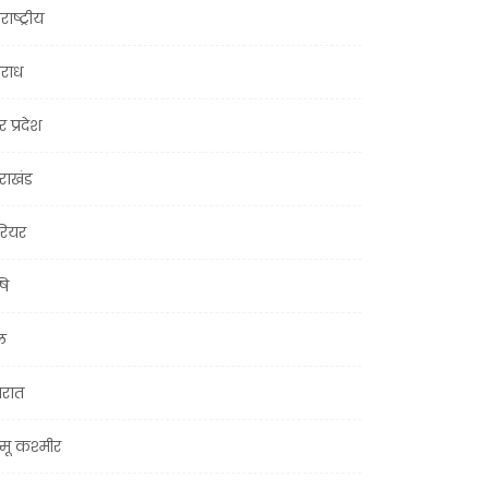
राष्ट्रीय
राध
र प्रदेश
तराखंड
ियर
षि
ल
जरात
मू कश्मीर