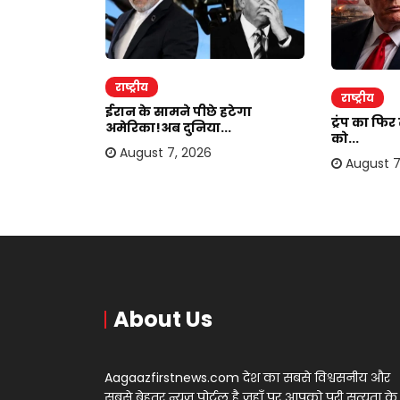
राष्ट्रीय
राष्ट्रीय
ाकर ऐंठी
ईरान के सामने पीछे हटेगा
ट्रंप का फि
अमेरिका!अब दुनिया...
को...
August 7, 2026
August 7
About Us
Aagaazfirstnews.com देश का सबसे विश्वसनीय और
सबसे बेहतर न्यूज़ पोर्टल है जहाँ पर आपको पूरी सत्यता के