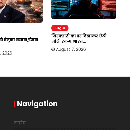
राष्ट्रीय
र
गिरफ्तारी का डर दिखाकर ऐंठी
ईर
र से बेतुका बयान,ईरान
मोटी रकम,भारत...
अम
August 7, 2026
, 2026
Navigation
राष्ट्रीय