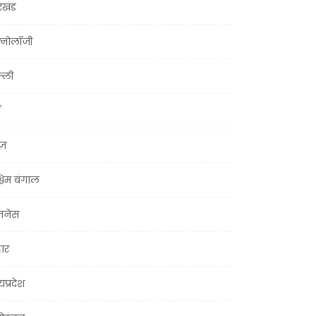
रखंड
क्नोलॉजी
्ली
ूज़
चिम बंगाल
ज़नेस
हार
यप्रदेश