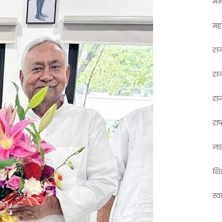
मन
महा
रा
रा
राज
राष्
ला
शिक
स्व