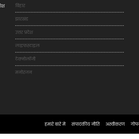
बिहार
शिश
झारखंड
उत्तर प्रदेश
लाइफस्टाइल
टेक्नोलॉजी
मनोरंजन
हमारे बारे में
संपादकीय नीति
अस्वीकरण
गोप