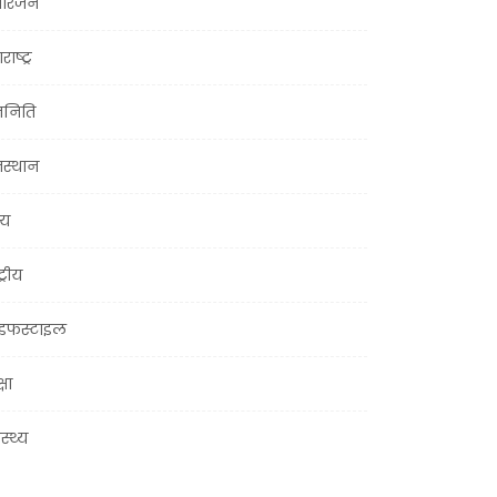
ोरंजन
राष्ट्र
जनिति
जस्थान
्य
ट्रीय
इफस्टाइल
्षा
ास्थ्य