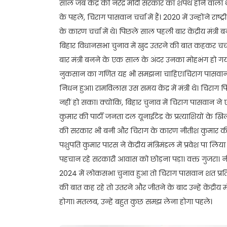
साल जब केंद्र की नरेंद्र मोदी सरकार का शपथ होने वाला 
के पहले, चिराग पासवान चर्चा में हैं। 2020 में उन्होंने राष
के कारण चर्चा में थे। पिछले साल पहली बार केंद्रीय मंत्
बिहार विधानसभा चुनाव में खुद उतरने की बात कहकर चर्चा में
बार मंत्री बनने के एक साल के अंदर उनका मोहभंग हो गया है
नुकसान का गणित यह भी समझना चाहिए।चिराग पासवान स
निधन हुआ। रामविलास उस समय केंद्र में मंत्री थे। चिराग 
नहीं हो सका। क्योंकि, बिहार चुनाव में चिराग पासवान ने 
कुमार की पार्टी जनता दल यूनाईटेड के प्रत्याशियों के ख
की सरकार भी बनी और चिराग के कारण नीतीश कुमार की पा
पशुपति कुमार पारस ने केंद्रीय मंत्रिमंडल में प्रवेश पा लि
पहचान रहे सरकारी आवास को छोड़ना पड़ा। वक्त गुजरा। 
2024 में लोकसभा चुनाव हुआ तो चिराग पासवान शत प्रतिशत स
की बात कह रहे तो उतरने और जीतने के बाद उन्हें केंद्री
होगा। मतलब, उन्हें बहुत कुछ समझ लेना होगा पहले।