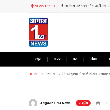
Skip
NEWS FLASH
ट्रंप का फिर से बेतुका बयान,ईरान को 
to
content
न्यूज़
राज्य
धर्म
शिक्षा
HOME
राष्ट्रीय
बिहार चुनाव से पहले चिराग पासवान चले
Aagaaz First News
राष्ट्रीय
JUNE 