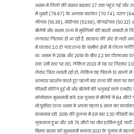
असम में जिलों की संख्या बढ़कर 27 तक पहुंच गई और उनमें 
में धुबरी (79.67) के अलावा बारपेटा (70.74), दरांग (6
नौगांव (55.36), मोरीगांव (52.56), बोंगाईगांव (50.2
बीजेपी और सरमा राज्य में मुस्लिमों की बढ़ती आबादी से चिं
लगातार गिरावट ही आ रही है. सरकार की ओर से जारी आंकड़ों
में घटकर 2.0 हो गया.राज्य के ग्रामीण क्षेत्रों में टोटल फर्
था. असम ने 2018 और 2019 के बीच 2.2 का टीएफआर दर्
तक उसी स्तर पर रहा, लेकिन 2023 में यह दर गिरकर 2.0
लेकर चिंता जताती रही हो, लेकिन वह पिछले 10 सालों से सत
शानदार प्रदर्शन करते हुए पहली बार राज्य की सत्ता पर क
फीसदी वोटिंग हुई थी और बीजेपी की अगुवाई वाले एनडीए ने
सोनोवाल मुख्यमंत्री बने. इस चुनाव में बीजेपी ने 84 सीटो
थी.पूर्वोत्तर राज्य असम में अपना पहला 5 साल का कार्यका
कामयाब रही. 2016 की तुलना में इस बार 2.30 फीसदी क
नुकसान हुआ और उसे 75 सीटों पर जीत हासिल हुई. पार्टी
बिस्वा सरमा को मुख्यमंत्री बनाया.2021 के चुनाव में महाज