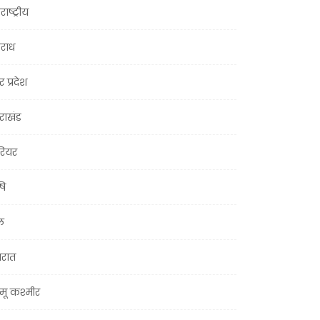
राष्ट्रीय
राध
र प्रदेश
तराखंड
ियर
षि
ल
जरात
मू कश्मीर