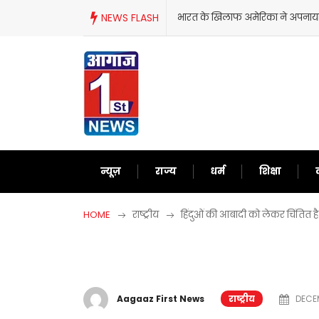
Skip
 रुख,100% टैरिफ से इंडिया को दिया जवाब
NEWS FLASH
जानिए आखिरकार E20 पेट्रोल जांच
to
content
न्यूज़
राज्य
धर्म
शिक्षा
HOME
राष्ट्रीय
हिंदुओं की आबादी को लेकर चिंतित है मुख
Aagaaz First News
राष्ट्रीय
DECEM