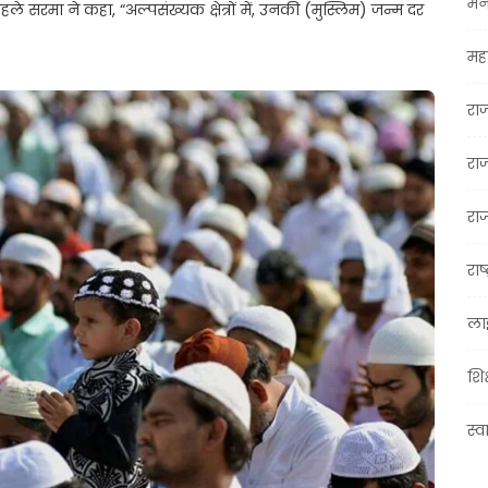
मन
ले सरमा ने कहा, “अल्पसंख्यक क्षेत्रों में, उनकी (मुस्लिम) जन्म दर
महा
रा
रा
राज
राष्
ला
शिक
स्व