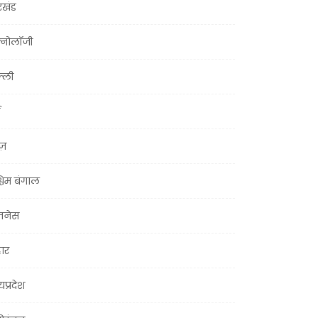
रखंड
क्नोलॉजी
्ली
ूज़
चिम बंगाल
ज़नेस
हार
यप्रदेश