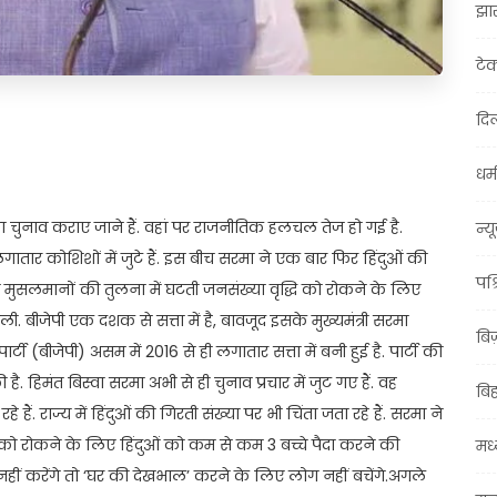
झा
टे
दिल
t
ail
Share
धर्म
ा चुनाव कराए जाने हैं. वहां पर राजनीतिक हलचल तेज हो गई है.
न्य
लगातार कोशिशों में जुटे हैं. इस बीच सरमा ने एक बार फिर हिंदुओं की
पश्
 मुसलमानों की तुलना में घटती जनसंख्या वृद्धि को रोकने के लिए
ी. बीजेपी एक दशक से सत्ता में है, बावजूद इसके मुख्यमंत्री सरमा
बि
्टी (बीजेपी) असम में 2016 से ही लगातार सत्ता में बनी हुई है. पार्टी की
 हिमंत बिस्वा सरमा अभी से ही चुनाव प्रचार में जुट गए हैं. वह
बि
हैं. राज्य में हिंदुओं की गिरती संख्या पर भी चिंता जता रहे हैं. सरमा ने
ी को रोकने के लिए हिंदुओं को कम से कम 3 बच्चे पैदा करने की
मध्
हीं करेंगे तो ‘घर की देखभाल’ करने के लिए लोग नहीं बचेंगे.अगले