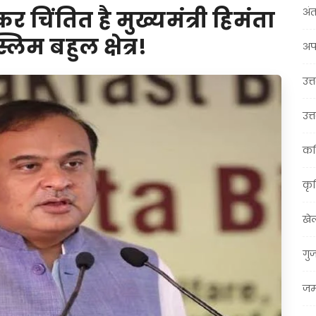
अंत
 चिंतित है मुख्यमंत्री हिमंता
लिम बहुल क्षेत्र!
अप
उत्त
उत्
कर
कृ
खे
गु
जम्