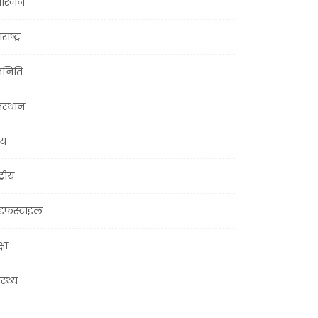
ोरंजन
राष्ट्र
जनिति
जस्थान
्य
ट्रीय
इफस्टाइल
्षा
ास्थ्य