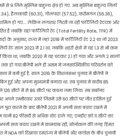
से 9 जिले मुस्लिम बाहुल्य क्षेत्र हो गए. अब मुस्लिम बाहुल्य जिलों
4.34), हैलाकांडी (60.31), गोलपारा (57.52), करीमगंज (56.36),
2) शामिल हो गए.… लेकिन लगातार गिरती जा रही फर्टिलिटी रेटएक ओर
तित हैं जबकि यहां फर्टिलिटी रेट (Total Fertility Rate, TFR) में
 के अनुसार, राज्य में जहां 2018 में फर्टिलिटी रेट 2.2 था जो 2023
टिलिटी रेट साल 2023 में 2.1 था, जबकि शहरी क्षेत्रों में यह 1.3 से भी कम
ज किया था, जबकि 2020 में यह घटकर 2.1 हो गया और अगले 2 सालों
 तक हो गया.बीजेपी भले ही असम में जनसांख्यिकीय परिवर्तन को
्ता में बनी हुई है. साल 2016 के विधानसभा चुनाव में बीजेपी ने
ाबिज हुई और अपना मुख्यमंत्री बनाया था. तब चुनाव में करीब 85
 126 सीटों में से 86 सीटों पर कब्जा जमा लिया. तब सर्बानंद
ं पर अपने उम्मीदवार उतारे जिसमें उसे 60 सीटों पर जीत हासिल हुई
ल पूरा करने के बाद बीजेपी 2021 में अपनी सत्ता बचाए रखने में
म यानी 82 फीसदी से अधिक वोट डाले गए, एनडीए को 11 सीटों का
 अपनी सत्ता बचाए रखने में कामयाब रही, सोनोवाल की जगह हिमंत
ोत ने NDA को दिखाया दमराज्य में बीजेपी और कांग्रेस के बीच चुनावी