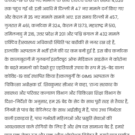
कोविड-19 के 65 नए मामलों के साथ एक्टिव केस की संख्या 4,026
तक पहुंच गई थी. इसी अवधि में दिल्ली में 47 नए मामले दर्ज किए गए
और केरल में 35 नए मामले सामने आए. इस समय दिल्ली में 457,
गुजरात में 461, कर्नाटक में 324, केरल में 1373, महाराष्ट्र में 510,
तमिलनाडु में 216, उत्तर प्रदेश में 201 और पश्चि बंगाल में 432 मामले
एक्टिव हैं।स्वास्थ्य अधिकारी स्थिति पर बारीकी से नजर रख रहे हैं,
हालांकि अस्पताल में भर्ती होने की दर कम बनी हुई है. इस बीच कर्नाटक
के कालाबुरागी में गुलबर्गा इंस्टीट्यूट ऑफ मेडिकल साइंसेज ने कोरोना
के बढ़ते मामलों को देखते हुए एहतियाती उपाय के रूप में 25-बेड वाला
कोविड-19 वार्ड स्थापित किया है।कलबुर्गी के GIMS अस्पताल के
चिकित्सा अधीक्षक डॉ. शिवकुमार सीआर ने कहा, ‘राज्य सरकार के
स्वास्थ्य और परिवार कल्याण विभाग और चिकित्सा शिक्षा विभाग के
दिशा-निर्देशों के अनुसार, हम 25 बेड के सेट के साथ पूरी तरह से तैयार हैं,
जिनमें से पांच बेड वेंटिलेटर के साथ आईसीयू में हैं, पांच उच्च निर्भरता
वाली इकाइयां हैं, पांच गर्भवती महिलाओं और प्रसूति सेवाओं की
आवश्यकता वाले रोगियों के लिए हैं और शेष दस सामान्य बेड हैं. हमारे