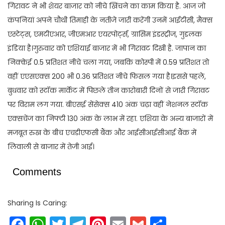
गिरावट ने भी शेयर बाजार को नीचे खिंचने का काम किया है. आज जो
कंपनियां अपने चौथी तिमाही के नतीजे जारी करेंगी उनमें आईटीसी, मैक्स
एस्टेट्स, एमटीएआर, जीएमआर एयरपोर्ट्स, ग्रासिम इंडस्ट्रीज, गुडलक
इंडिया है।गुरुवार को एशियाई बाजार में भी गिरावट दिखी है. जापान का
निक्केई 0.5 प्रतिशत नीचे चला गया, जबकि कोस्पी में 0.59 प्रतिशत तो
वहीं एएसएक्स 200 भी 0.36 प्रतिशत नीचे फिसल गया है।इससे पहले,
बुधवार को स्टॉक मार्केट में पिछले तीन कारोबारी दिनों से जारी गिरावट
पर विराम लग गया. बीएसई सेंसेक्स 410 अंक चढ़ा वहीं नेशनल स्टॉक
एक्सचेंज का निफ्टी 130 अंक के लाभ में रहा. एशिया के अन्य बाजारों में
मजबूत रुख के बीच एचडीएफसी बैंक और आईसीआईसीआई बैंक में
लिवाली से बाजार में तेजी आई।
Comments
Sharing Is Caring:
Facebook
WhatsApp
Twitter
Telegram
Pinterest
Email
Gmail
Share