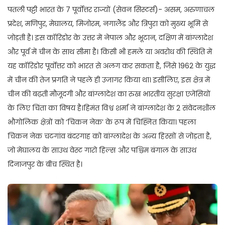
पतली पट्टी भारत के 7 पूर्वोत्तर राज्यों (सेवन सिस्टर्स)- असम, अरुणाचल
प्रदेश, मणिपुर, मेघालय, मिजोरम, नगालैंड और त्रिपुरा को मुख्य भूमि से
जोड़ती है। इस कॉरिडोर के उत्तर में नेपाल और भूटान, दक्षिण में बांग्लादेश
और पूर्व में चीन के साथ सीमा है। किसी भी हमले या अवरोध की स्थिति में
यह कॉरिडोर पूर्वोत्तर को भारत से अलग कर सकता है, जिसे 1962 के युद्ध
में चीन की तेज प्रगति ने पहले ही उजागर किया था। इसीलिए, इस क्षेत्र में
चीन की बढ़ती मौजूदगी और बांग्लादेश का रुख भारतीय सुरक्षा एजेंसियों
के लिए चिंता का विषय है।हिमंत विश्व शर्मा ने बांग्लादेश के 2 संवेदनशील
भौगोलिक क्षेत्रों को ‘चिकन नेक’ के रूप में चिह्नित किया। पहला
चिकन नेक चटगांव बंदरगाह को बांग्लादेश के अन्य हिस्सों से जोड़ता है,
जो मेघालय के साउथ वेस्ट गारो हिल्स और पश्चिम बंगाल के साउथ
दिनाजपुर के बीच स्थित है।