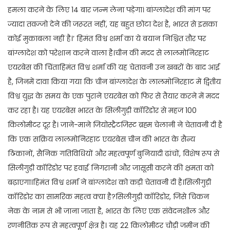
हमला करने के लिए 14 बार जन्म लेना पड़ेगा। बांग्लादेश की मांग पर
ज्यादा तवज्जो देने की जरूरत नहीं, यह बहुत छोटा देश है, भारत से इसका
कोई मुकाबला नहीं है।’ हिमंत विश्व शर्मा का ये बयान निश्चित तौर पर
बांग्लादेश को परेशान करने वाला है।चीन की मदद से लालमोनिरहाट
एयरबेस की चिंताहिमंत विश्व शर्मा की यह चेतावनी उन खबरों के बाद आई
है, जिनमें दावा किया गया कि चीन बांग्लादेश के लालमोनिरहाट में द्वितीय
विश्व युद्ध के समय के एक पुराने एयरबेस को फिर से तैयार करने में मदद
कर रहा है। यह एयरबेस भारत के सिलीगुड़ी कॉरिडोर से महज 100
किलोमीटर दूर है। जाने-माने जियोस्ट्रैटजिस्ट ब्रह्म चेलानी ने चेतावनी दी है
कि एक सक्रिय लालमोनिरहाट एयरबेस चीन की भारत के सैन्य
ठिकानों, सैनिक गतिविधियों और महत्वपूर्ण बुनियादी ढांचों, विशेष रूप से
सिलीगुड़ी कॉरिडोर पर हवाई निगरानी और जासूसी करने की क्षमता को
बढ़ाएगा।हिमंत विश्व शर्मा ने बांग्लादेश को कड़ी चेतावनी दी है।सिलीगुड़ी
कॉरिडोर का सामरिक महत्व क्या है?सिलीगुड़ी कॉरिडोर, जिसे चिकन
नेक के नाम से भी जाना जाता है, भारत के लिए एक संवेदनशील और
रणनीतिक रूप से महत्वपूर्ण क्षेत्र है। यह 22 किलोमीटर चौड़ी जमीन की