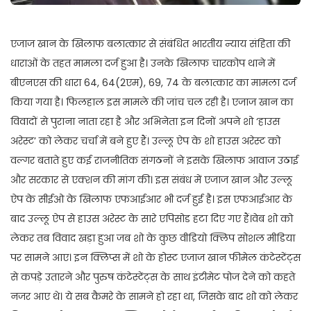
एजाज खान के खिलाफ बलात्कार से संबंधित भारतीय न्याय संहिता की
धाराओं के तहत मामला दर्ज हुआ है। उनके खिलाफ चारकोप थाने में
बीएनएस की धारा 64, 64(2एम), 69, 74 के बलात्कार का मामला दर्ज
किया गया है। फिलहाल इस मामले की जांच चल रही है। एजाज खान का
विवादों से पुराना नाता रहा है और अभिनेता इन दिनों अपने शो ‘हाउस
अरेस्ट’ को लेकर चर्चा में बने हुए हैं। उल्लू ऐप के शो हाउस अरेस्ट को
वल्गर बताते हुए कई राजनीतिक संगठनों ने इसके खिलाफ आवाज उठाई
और सरकार से एक्शन की मांग की। इस संबंध में एजाज खान और उल्लू
ऐप के सीईओ के खिलाफ एफआईआर भी दर्ज हुई है। इस एफआईआर के
बाद उल्लू ऐप से हाउस अरेस्ट के सारे एपिसोड हटा दिए गए हैं।वेब शो को
लेकर तब विवाद खड़ा हुआ जब शो के कुछ वीडियो क्लिप सोशल मीडिया
पर सामने आए। इन क्लिप्स में शो के होस्ट एजाज खान फीमेल कंटेस्टेंट्स
से कपड़े उतारने और पुरुष कंटेस्टेंट्स के साथ इंटीमेट पोज देने को कहते
नजर आए थे। ये सब कैमरे के सामने हो रहा था, जिसके बाद शो को लेकर