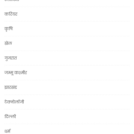
करियर
कृषि
खेल
गुजरात
जम्मू कश्मीर
झारखंड
टेक्नोलॉजी
दिल्ली
धर्म