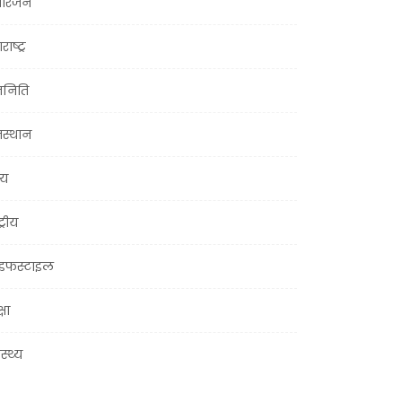
ोरंजन
राष्ट्र
जनिति
जस्थान
्य
ट्रीय
इफस्टाइल
्षा
ास्थ्य