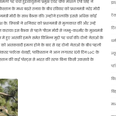
 मामलों पर चर्चा हुई।वायुसेना प्रमुख एयर चीफ मार्शल एपी सिंह ने
झा
न के मध्य बढ़ते तनाव के बीच रविवार को प्रधानमंत्री नरेंद्र मोदी
टे
्रधानमंत्री मोदी के साथ बैठक की। उन्होंने हालांकि इससे अधिक कोई
के. त्रिपाठी ने शनिवार को प्रधानमंत्री से मुलाकात की और उन्हें
दिल
त कराया। इस बैठक से पहले पीएम मोदी से जम्मू-कश्मीर के मुख्यमंत्री
 हुए आतंकी हमले समेत विभिन्न मुद्दों पर चर्चा की। दोनों नेताओं के
धर्म
ल को आतंकवादी हमला होने के बाद से यह दोनों नेताओं के बीच पहली
धिकतर पर्यटक थे।वहीं, पाकिस्तान ने आज लगातार 10वें दिन LoC के
न्य
्तान की कई पोस्ट्स से भारत की तरफ बिना किसी उकसावे के
पश्
बि
बि
मध्