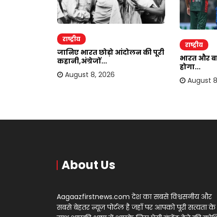
राष्ट्रीय
राष्ट्रीय
हटेगा
जानिए भारत छोड़ो आंदोलन की पूरी
भारत और बां
.
कहानी,अंग्रेजों...
होगा...
August 8, 2026
August 8
About Us
Aagaazfirstnews.com देश का सबसे विश्वसनीय और
सबसे बेहतर न्यूज़ पोर्टल है जहाँ पर आपको पूरी सत्यता के