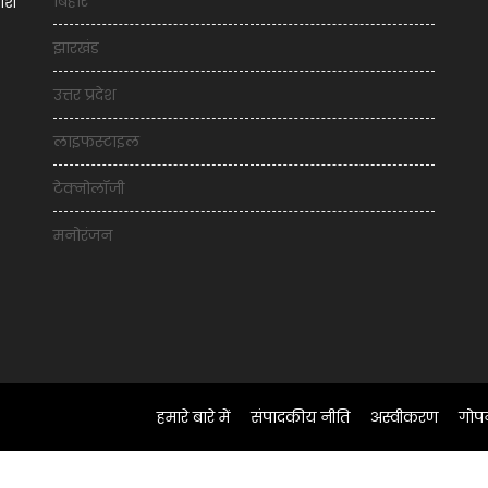
बिहार
शिश
झारखंड
उत्तर प्रदेश
लाइफस्टाइल
टेक्नोलॉजी
मनोरंजन
हमारे बारे में
संपादकीय नीति
अस्वीकरण
गोप