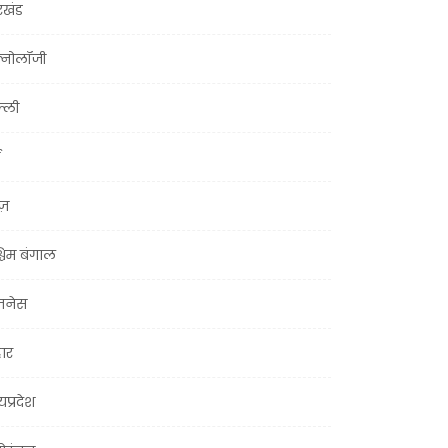
रखंड
क्नोलॉजी
्ली
ूज़
चिम बंगाल
ज़नेस
हार
यप्रदेश