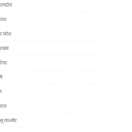
राष्ट्रीय
राध
र प्रदेश
तराखंड
ियर
षि
ल
जरात
मू कश्मीर