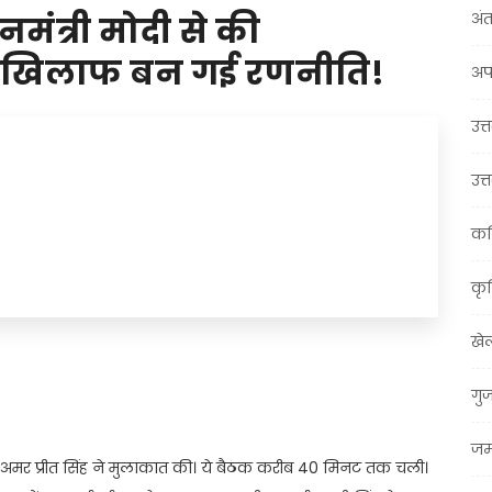
अंत
नमंत्री मोदी से की
े खिलाफ बन गई रणनीति!
अप
उत्त
उत्
कर
कृ
खे
t
ail
Share
गु
जम्
र्शल अमर प्रीत सिंह ने मुलाकात की। ये बैठक करीब 40 मिनट तक चली।