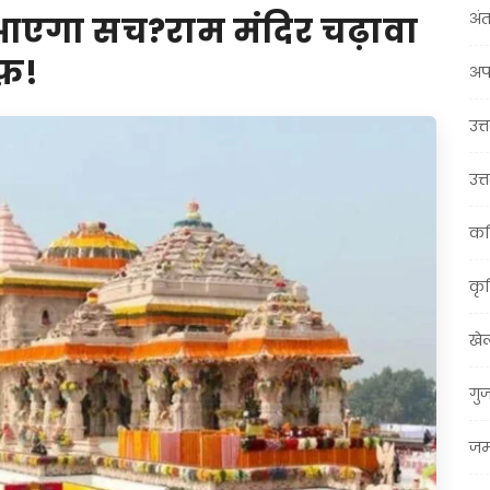
अंत
गा सच?राम मंदिर चढ़ावा
ाफ़!
अप
उत्त
उत्
कर
कृ
खे
गु
जम्