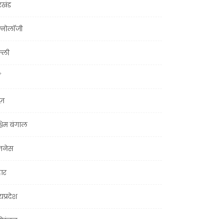
रखंड
क्नोलॉजी
्ली
ूज़
चिम बंगाल
ज़नेस
हार
यप्रदेश