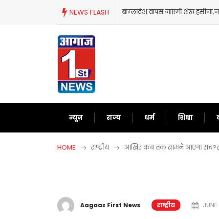
Skip
NEWS FLASH
बांग्लादेश वापस जाएंगी शेख हसीना
to
content
न्यूज़
राज्य
धर्म
शिक्षा
HOME
राष्ट्रीय
आखिर कब तक सामने आएगा सच?राम मं
Aagaaz First News
राष्ट्रीय
JUNE 