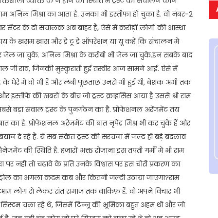
तिशाली व्यक्ति के न होने की स्थिति में ट्रस्ट का संचालन कौन
ा नाम अनिल मिश्रा का आता है. उनका भी इस्तीफा हो चुका है. वो नंबर-2
ावर सेंटर के दो संचालक अब बाहर हैं, ऐसे में करोड़ों लोगों की आस्था
 राय के खसम खास और डे टू डे ऑपरेशन या यू कहें कि संचालन में
कर जेल जा चुके. अनिल मिश्रा के करीबी भी जेल जा चुके.इन सबके बाद
 गोपाल जी राव, जिनकी मुस्कुराती हुई तस्वीर आज सामने आई. ऐसे में
ह के घेरे में वो भी हैं और लंबी पूछताछ उनसे भी हुई थी, बेशक अभी तक
ारी और इस्तीफे की खबरों के बीच जो ट्रस्ट क्राइसिस आया है उससे श्री राम
में सबसे बड़ा सवाल ट्रस्ट के पुनर्गठन का है. प्रोफेशनल अरेंजमेंट तय
 का है. प्रोफेशनल अरेंजमेंट की बात नृपेंद्र मिश्र भी कर चुके हैं और
न दे रहे हैं. ये सब संकेत ट्रस्ट की संरचना में जल्द ही बड़े बदलाव
ेजमेंट की स्थिति है. हजारों भक्त रोजाना इस तपती गर्मी में भी राम
ा पर नहीं तो चढ़ावे के प्रति उनके विश्वास पर इस चोरी प्रकरण का
मेज कंट्रोल का अगला कदम कब और कितनी जल्दी उठाया जाएगा?राम
 के आम लोग से लेकर संत समाज तक वाकिफ़ हैं. वो अपने विचार भी
ल सिस्टम चला रहे थे, जिसमें टिन्नू की भूमिका बहुत अहम थी और जो