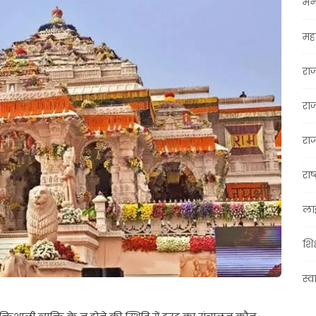
मन
महा
रा
रा
राज
राष्
ला
शिक
स्व