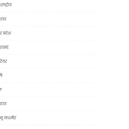
राष्ट्रीय
राध
र प्रदेश
तराखंड
ियर
षि
ल
जरात
मू कश्मीर