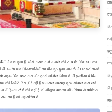
झा
टे
दिल
धर्म
t
ail
Share
न्य
र्खियों में बना हुआ है. योगी सरकार ने मामले की जांच के लिए SIT का
पश्
 थी. इसके बाद गिरफ्तारियों का दौर शुरू हुआ. मामले में FIR दर्ज करने
के महासचिव चंपत राय और ट्रस्टी अनिल मिश्रा ने भी इस्तीफा दे दिया.
बि
एक संकट की स्थिति दिखाई दे रही है.दरअसल अध्यक्ष नृत्य गोपाल दास लंबे
बि
में हिस्सा लेने की नहीं है. वो मौजूदा प्रकरण और विवाद से वाकिफ़
ंपत राय का है जो महासचिव थे.
मध्