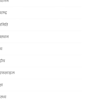
ोरंजन
राष्ट्र
जनिति
जस्थान
्य
ट्रीय
इफस्टाइल
्षा
ास्थ्य