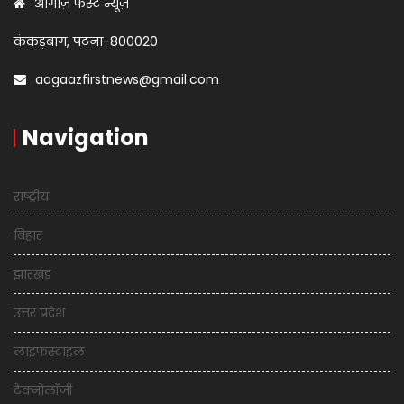
आगाज़ फर्स्ट न्यूज़
कंकड़बाग, पटना-800020
aagaazfirstnews@gmail.com
Navigation
राष्ट्रीय
बिहार
झारखंड
उत्तर प्रदेश
लाइफस्टाइल
टेक्नोलॉजी