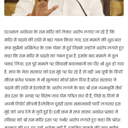
दरअसल अयोध्या के राम मंदिर को लेकर आरोप लगाए जा रहे हैं कि
मंदिर में चढ़ावे की राशि में बड़ा गबन किया गया, इस मामले की शुरुआत
सपा सुप्रीमो अखिलेश के एक पोस्ट से हुई जिसमें उन्होंने आरोप लगाते हुए
कहा कि राम मंदिर में चढ़ावे का गबन हुआ है. इसके बाद मामले ने तूल
पकड़ लिया. इस पूरे मामले पर सियासी बयानबाजी का दौर भी शुरू हो गया
है. सपा के नेता सरकार को इस मुद्दे पर घेर रहे हैं तो वहीं अब यूपी के डिप्टी
सीएम ब्रजेश पाठक ने भी खुलकर मोर्चा खोल दिया है.प्रदेश सरकार ने
चढ़ावे की राशि में हेराफेरी के आरोप लगने के बाद श्री राम जन्मभूमि तीर्थ
क्षेत्र ट्रस्ट के आग्रह पर विशेष जांच टीम गठित कर दी है, जिसे 15 दिनों में
अपनी रिपोर्ट सौंपनी है।लेकिन दूसरी तरफ समाजवादी पार्टी लगातार इस
मुद्दे को आंच देने में जुटी हुई है। इसी क्रम में सपा सांसद अवधेश प्रसाद ने
रविवार को श्री राम मंदिर ट्रस्ट पर गंभीर आरोप लगाते हुए कहा कि प्रदेश
सरकार की SIT पर उन्हें भरोसा नहीं है, इसलिए मामले की जांच सुप्रीम