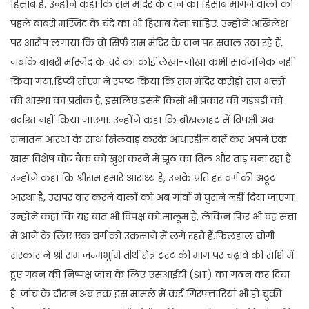
हिसाब है. उन्होंने कहा कि राम मंदिर के दान का हिसाब मांगने वालों को
पहले बाबरी मस्जिद के चंदे का भी हिसाब देना चाहिए. उन्होंने अखिलेश
पर आरोप लगाया कि वो सिर्फ राम मंदिर के दान पर सवाल उठा रहे हैं,
जबकि बाबरी मस्जिद के चंदे का कोई लेखा-जोखा कभी सार्वजनिक नहीं
किया गया.डिप्टी सीएम ने स्पष्ट किया कि राम मंदिर करोड़ों राम भक्तों
की आस्था का प्रतीक है, इसलिए इसमें किसी भी प्रकार की गड़बड़ी को
बर्दाश्त नहीं किया जाएगा. उन्होंने कहा कि बौखलाहट में विपक्षी अब
सनातन आस्था के साथ खिलवाड़ करके आधारहीन बातें कर अपने एक
खास विशेष वोट बैंक को खुश करने में झूठ का तिल और ताड़ बना रहा है.
उन्होंने कहा कि श्रीराम हमारे आराध्य हैं, उनके प्रति हर वर्ग की अटूट
आस्था है, उसपर वार करने वालों को अब गांवों में घुसने नहीं दिया जाएगा.
उन्होंने कहा कि यह बात भी विपक्ष को मालूम है, लेकिन फिर भी वह सत्ता
में आने के लिए एक वर्ग को उकसाने में लगे रहते हैं.फिलहाल योगी
सरकार ने श्री राम जन्मभूमि तीर्थ क्षेत्र ट्रस्ट की मांग पर चढ़ावे की राशि में
हुए गबन की निष्पक्ष जांच के लिए एसआईटी (SIT) का गठन कर दिया
है. जांच के दौरान अब तक इस मामले में कई गिरफ्तारियां भी हो चुकी