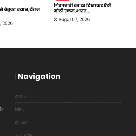
गिरफ्तारी का डर दिखाकर ऐंठी
ईर
र से बेतुका बयान,ईरान
मोटी रकम,भारत...
अम
August 7, 2026
, 2026
Navigation
राष्ट्रीय
बिहार
शिश
झारखंड
उत्तर प्रदेश