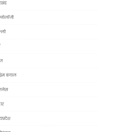
रखंड
क्नोलॉजी
्ली
ूज़
चिम बंगाल
ज़नेस
हार
यप्रदेश