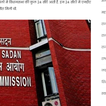
मन
िलों में विधानसभा की कुल 24 सीटें आती हैं. इन 24 सीटों में एनडीए
ीत मिली थी.
महा
रा
रा
राज
राष्
ला
शिक
स्व