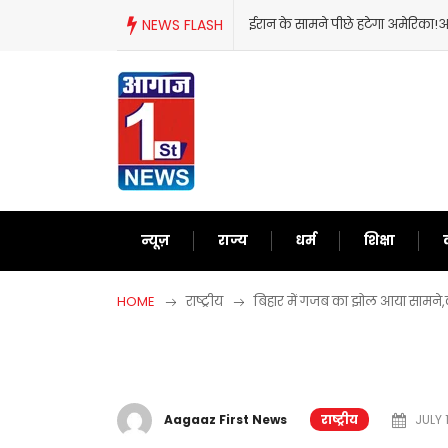
Skip
NEWS FLASH
ईरान के सामने पीछे हटेगा अमेरिका!अब
to
content
न्यूज़
राज्य
धर्म
शिक्षा
HOME
राष्ट्रीय
बिहार में गजब का झोल आया सामने,कई 
Aagaaz First News
राष्ट्रीय
JULY 