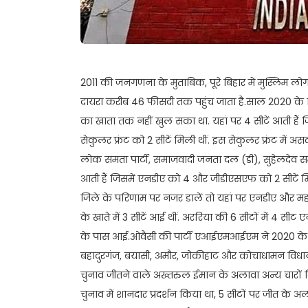
2011 की जनगणना के मुताबिक, पूरे बिहार में मुस्लिम ल
दायरा करीब 46 फीसदी तक पहुंच जाता है.साल 2020 के व
का खाता तक नहीं खुल सका था. यहां पर 4 सीटें आती हैं 
सेकुलर फ्रंट को 2 सीटें मिली थीं. इस सेकुलर फ्रंट में अस
लोक समता पार्टी, समाजवादी जनता दल (डी), सुहेलदेव समाज 
आती हैं जिसमें एनडीए को 4 और जीडीएसएफ को 2 सीटें
जिले के परिणाम पर नजर डालें तो यहां पर एनडीए और मह
के खाते में 3 सीटें आई थीं. अररिया की 6 सीटों में 4
के पास आई.ओवैसी की पार्टी एआईएमआईएम ने 2020 के चुना
बहादुरगंज, बयासी, अमौर, जोकीहाट और कोचाधामन विधानस
चुनाव जीतने वाले अख्तरुल ईमान के अलावा अन्य चारों
चुनाव में शानदार प्रदर्शन किया था, 5 सीटों पर जीत के अ