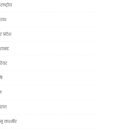
राष्ट्रीय
राध
र प्रदेश
तराखंड
ियर
षि
ल
जरात
मू कश्मीर