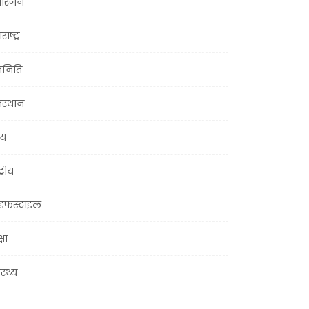
ोरंजन
राष्ट्र
जनिति
जस्थान
्य
ट्रीय
इफस्टाइल
्षा
ास्थ्य