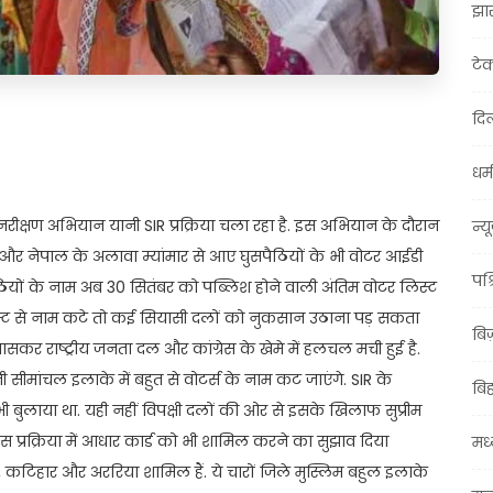
झा
टे
दिल
t
ail
Share
धर्म
रीक्षण अभियान यानी SIR प्रक्रिया चला रहा है. इस अभियान के दौरान
न्य
ादेश और नेपाल के अलावा म्यांमार से आए घुसपैठियों के भी वोटर आईडी
पश्
ठियों के नाम अब 30 सितंबर को पब्लिश होने वाली अंतिम वोटर लिस्ट
िस्ट से नाम कटे तो कई सियासी दलों को नुकसान उठाना पड़ सकता
बि
ासकर राष्ट्रीय जनता दल और कांग्रेस के खेमे में हलचल मची हुई है.
नी सीमांचल इलाके में बहुत से वोटर्स के नाम कट जाएंगे. SIR के
बि
भी बुलाया था. यही नहीं विपक्षी दलों की ओर से इसके खिलाफ सुप्रीम
इस प्रक्रिया में आधार कार्ड को भी शामिल करने का सुझाव दिया
मध्
या, कटिहार और अररिया शामिल हैं. ये चारों जिले मुस्लिम बहुल इलाके