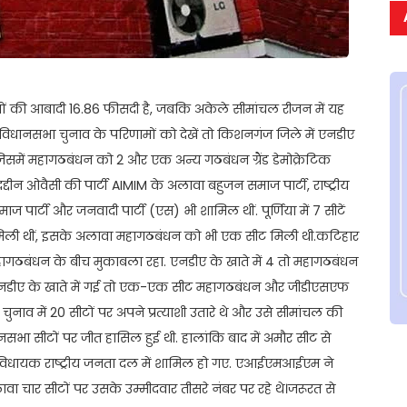
ोगों की आबादी 16.86 फीसदी है, जबकि अकेले सीमांचल रीजन में यह
िधानसभा चुनाव के परिणामों को देखें तो किशनगंज जिले में एनडीए
जिसमें महागठबंधन को 2 और एक अन्य गठबंधन ग्रैंड डेमोक्रेटिक
दद्दीन ओवैसी की पार्टी AIMIM के अलावा बहुजन समाज पार्टी, राष्ट्रीय
पार्टी और जनवादी पार्टी (एस) भी शामिल थीं. पूर्णिया में 7 सीटें
 मिली थीं, इसके अलावा महागठबंधन को भी एक सीट मिली थी.कटिहार
ागठबंधन के बीच मुकाबला रहा. एनडीए के खाते में 4 तो महागठबंधन
 सीट एनडीए के खाते में गई तो एक-एक सीट महागठबंधन और जीडीएसएफ
व में 20 सीटों पर अपने प्रत्याशी उतारे थे और उसे सीमांचल की
भा सीटों पर जीत हासिल हुई थी. हालांकि बाद में अमौर सीट से
 विधायक राष्ट्रीय जनता दल में शामिल हो गए. एआईएमआईएम ने
लावा चार सीटों पर उसके उम्मीदवार तीसरे नंबर पर रहे थे।जरूरत से