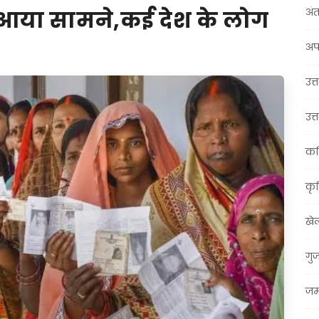
अंत
 आया सामने,कई देश के लोग
अप
उत्त
उत्
कर
कृ
खे
गु
जम्