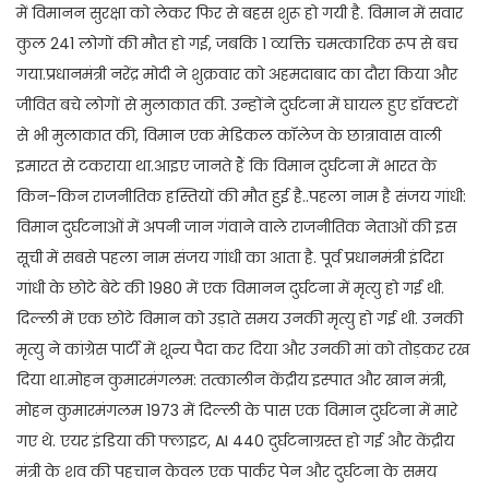
में विमानन सुरक्षा को लेकर फिर से बहस शुरू हो गयी है. विमान में सवार
कुल 241 लोगों की मौत हो गई, जबकि 1 व्यक्ति चमत्कारिक रूप से बच
गया.प्रधानमंत्री नरेंद्र मोदी ने शुक्रवार को अहमदाबाद का दौरा किया और
जीवित बचे लोगों से मुलाकात की. उन्होंने दुर्घटना में घायल हुए डॉक्टरों
से भी मुलाकात की, विमान एक मेडिकल कॉलेज के छात्रावास वाली
इमारत से टकराया था.आइए जानते हैं कि विमान दुर्घटना में भारत के
किन-किन राजनीतिक हस्तियों की मौत हुई है..पहला नाम है संजय गांधी:
विमान दुर्घटनाओं में अपनी जान गंवाने वाले राजनीतिक नेताओं की इस
सूची में सबसे पहला नाम संजय गांधी का आता है. पूर्व प्रधानमंत्री इंदिरा
गांधी के छोटे बेटे की 1980 में एक विमानन दुर्घटना में मृत्यु हो गई थी.
दिल्ली में एक छोटे विमान को उड़ाते समय उनकी मृत्यु हो गई थी. उनकी
मृत्यु ने कांग्रेस पार्टी में शून्य पैदा कर दिया और उनकी मां को तोड़कर रख
दिया था.मोहन कुमारमंगलम: तत्कालीन केंद्रीय इस्पात और खान मंत्री,
मोहन कुमारमंगलम 1973 में दिल्ली के पास एक विमान दुर्घटना में मारे
गए थे. एयर इंडिया की फ्लाइट, AI 440 दुर्घटनाग्रस्त हो गई और केंद्रीय
मंत्री के शव की पहचान केवल एक पार्कर पेन और दुर्घटना के समय