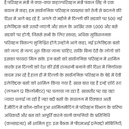
है.परिवहन मंत्री ने क्या-क्या कहा?परिवहन मंत्री पंकज सिंह ने एक
बयान में कहा, हम सार्वजनिक परिवहन व्यवस्था को तेजी से बदलने की
दिशा में आगे बढ़ रहे हैं. अगले दो महीने में दिल्ली की सड़कों पर 500 नई
इलेक्ट्रिक बसें उतारी जाएंगी और साल के आखिर तक 1,000 और बसें
सड़कों पर होंगी, जिससे सभी के लिए स्वच्छ, अधिक सुविधाजनक
परिवहन विकल्प सुनिश्चित होंगे.उन्होंने आगे कहा, नई इलेक्ट्रिक बसों
को जल्द से जल्द शुरू किया जाना चाहिए, ताकि बिना देरी के लोगों को
इसका फायदा मिल सके. इन बसों को सार्वजनिक परिवहन में शामिल
करके हम दिल्ली को देश की ईवी राजधानी बनाने की दिशा में निर्णायक
कदम उठा रहे हैं.हाल ही में दिल्ली के सार्वजनिक परिवहन के बेड़े में देवी
इलेक्ट्रिक बसों को शामिल किया गया है. खास बात यह है इन्हें छोटे रूट
(लगभग 12 किलोमीटर) पर चलाया जा रहा है. खासतौर पर यह वहां
ज्यादा चलाई जा रही हैं जहां बड़ी बसों के संचालन में दिक्कत आती
है.मीटिंग में कौन-कौन हुआ शामिलमीटिंग में परिवहन विभाग के वरिष्ठ
अधिकारी और बस को आपूर्ति करने वाली कंपनियों के प्रतिनिधि
(कन्साइनर) भी शामिल हुए. इस बैठक में पीएमआई इलेक्ट्रो मोबिलिटी,